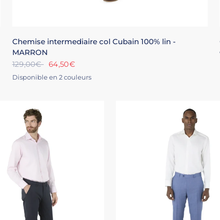
XS
S
M
L
XL
+4
Chemise intermediaire col Cubain 100% lin -
MARRON
129,00€
64,50€
Disponible en 2 couleurs
BLANC
MARRON