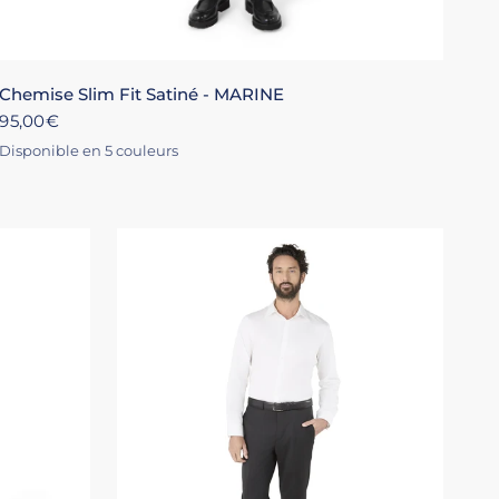
XS
S
M
L
XL
+4
Chemise Slim Fit Satiné - MARINE
95,00€
Disponible en 5 couleurs
BLANC
ROSE
NOIR
MARINE
ÉCRU