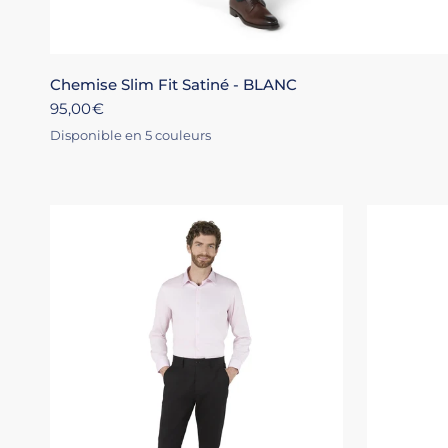
XS
S
M
L
XL
+4
Chemise Slim Fit Satiné - BLANC
95,00€
Disponible en 5 couleurs
BLANC
ROSE
NOIR
MARINE
ÉCRU