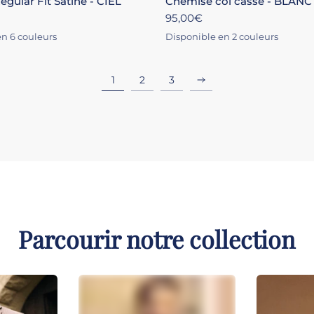
gular Fit Satiné - CIEL
Chemise col cassé - BLANC
95,00€
n 6 couleurs
Disponible en 2 couleurs
E
IR
MARINE
ÉCRU
BLANC
ÉCRU
1
2
3
Parcourir notre collection