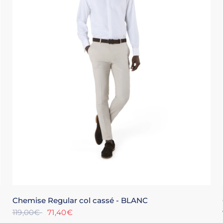
XS
S
M
L
XL
+4
Chemise Regular col cassé - BLANC
119,00€
71,40€