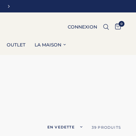
Le style et l'excellence : découvrez l'univers Charles Le 
0
CONNEXION
OUTLET
LA MAISON
Trier par :
39 PRODUITS