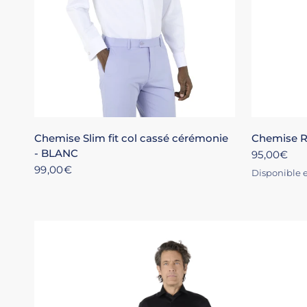
XS
S
M
L
XL
+4
XS
Chemise Slim fit col cassé cérémonie
Chemise Re
- BLANC
95,00€
99,00€
Disponible e
BLANC
CIEL
ROS
NO