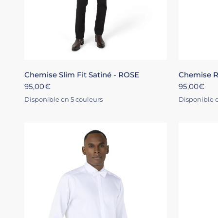
XS
S
M
L
XL
+4
XS
Chemise Slim Fit Satiné - ROSE
Chemise Re
95,00€
95,00€
Disponible en 5 couleurs
Disponible e
BLANC
ROSE
NOIR
MARINE
ÉCRU
BLANC
CIEL
ROS
NO