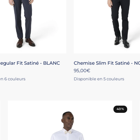
S
M
L
XL
+4
XS
S
M
L
X
gular Fit Satiné - BLANC
Chemise Slim Fit Satiné - N
95,00€
n 6 couleurs
Disponible en 5 couleurs
E
IR
MARINE
ÉCRU
BLANC
ROSE
NOIR
MARINE
ÉCRU
40%