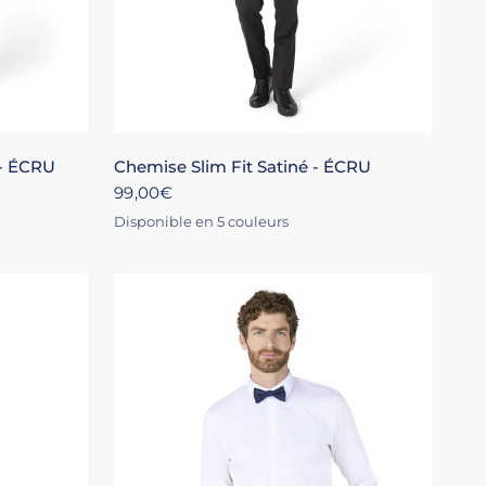
+4
XS
S
M
L
XL
+4
 - ÉCRU
Chemise Slim Fit Satiné - ÉCRU
99,00€
Disponible en 5 couleurs
BLANC
ROSE
NOIR
MARINE
ÉCRU