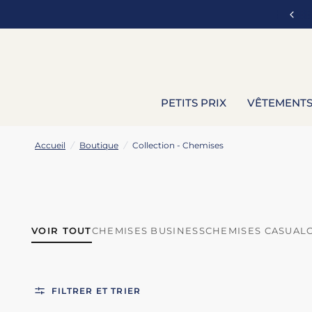
Les petits prix | Jusqu'à -60% : j'en profite !
PETITS PRIX
VÊTEMENT
Accueil
/
Boutique
/
Collection - Chemises
VOIR TOUT
CHEMISES BUSINESS
CHEMISES CASUAL
FILTRER ET TRIER