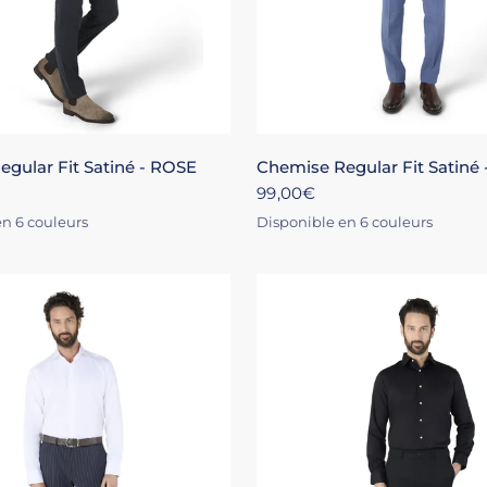
S
M
L
XL
+4
XS
S
M
L
XL
gular Fit Satiné - ROSE
Chemise Regular Fit Satiné
99,00€
n 6 couleurs
Disponible en 6 couleurs
E
IR
MARINE
ÉCRU
BLANC
CIEL
ROSE
NOIR
MARINE
ÉCRU