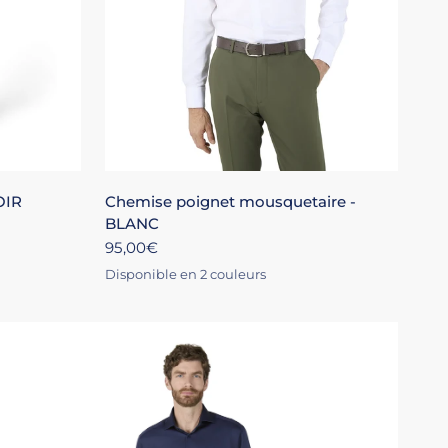
L
+1
XS
S
M
L
XL
+4
OIR
Chemise poignet mousquetaire -
BLANC
95,00€
Disponible en 2 couleurs
BLANC
CIEL