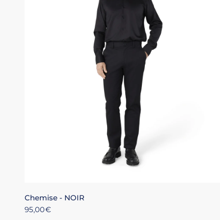
XS
S
M
L
XL
+4
Chemise - NOIR
95,00€