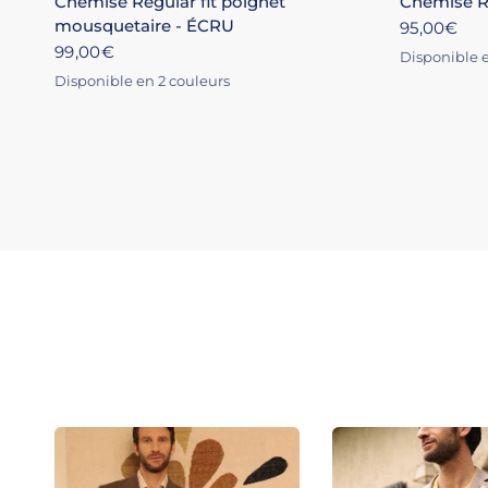
Chemise Regular fit poignet
Chemise Re
mousquetaire - ÉCRU
95,00€
99,00€
Disponible e
BLANC
CIEL
ROS
NO
Disponible en 2 couleurs
BLANC
ÉCRU